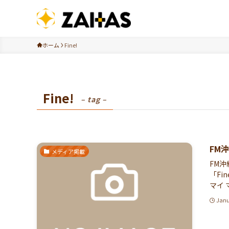
ホーム
Fine!
Fine!
– tag –
FM
メディア掲載
FM沖
「Fi
マイ 
Janu