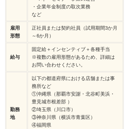
・企業年金制度の取次業務
など
雇用
正社員または契約社員（試用期間3か月
形態
～6か月）
固定給＋インセンティブ＋各種手当
給与
※複数の雇用形態があるため、詳細は
お問い合わせください。
以下の都道府県における店舗または事
務所など
①沖縄県（那覇市安謝・北谷町美浜・
豊見城市根差部 ）
勤務
②埼玉県（川口市）
地
③神奈川県（横浜市青葉区）
④福岡県